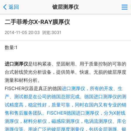
返回
镀层测厚仪
二手菲希尔X-RAY膜厚仪
2014-11-05 20:03 浏览:
3031
数量:1
进口测厚仪
是结构紧凑、坚固耐用、用于质量控制的可靠的
台式射线荧光分析设备，提供简单、快速、无损的镀层厚度
测量和材料分析。
FISCHER仪器是真正的德国
进口测厚仪
，所有的开发、生
产、测试都是在公司的德国总部完成。德国进口测厚仪的测
试精度高，稳定性好，质量可靠，同时在国内又有专业的销
售和售后服务团队。FISCHER德国进口测厚仪，分为
X
射线
测厚仪
，
材料分析仪
，
磁感应测厚仪
，
电涡流测厚仪
、
库仑
测厚仪
等。用途广泛的镀层厚度测量仪，包括
金层测厚
、
银