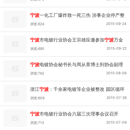
宁波
一化工厂爆炸致一死三伤 涉事企业停产整
顿
2015-09-24
浏览:624
宁波
市电镀行业协会王宗雄应邀参加
宁波
万金
清洁生产审核报告评审会
2015-09-22
浏览:695
宁波
电镀协会秘书长与周从章博士到协会副理
事长单位康强电子交流表三标准试验事宜
2015-08-06
浏览:762
浙江
宁波
：千余家电镀等企业被整改 园区循环
改造加快
2015-07-28
浏览:609
宁波
市电镀行业协会六届三次理事会议召开
2015-07-09
浏览:713