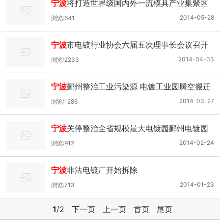
宁波
将打造世界级国内外一流模具产业集聚区
2014-05-28
浏览:641
宁波
市电镀行业协会六届五次理事长会议召开
2014-04-03
浏览:2233
宁波
鄞州整治工业污染源 电镀工业园腾空搬迁
2014-03-27
浏览:1286
宁波
关停整治全省规模最大电镀园鄞州电镀园
2014-02-24
浏览:912
宁波
非法电镀厂开始拆除
2014-01-23
浏览:713
1
/2
下一页
上一页
首页
尾页